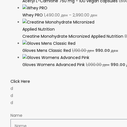
Acetyl L-Carnitine 750 mg - 100 vegan capsules
1,59
Whey PRO
1,490.00
ден
–
2,990.00
ден
Creatine Monohydrate Micronized Applied Nutrition
8
Gloves Mens Classic Red
1,190.00
ден
990.00
ден
Gloves Womens Advanced Pink
1,090.00
ден
990.00
Click Here
d
d
d
Name