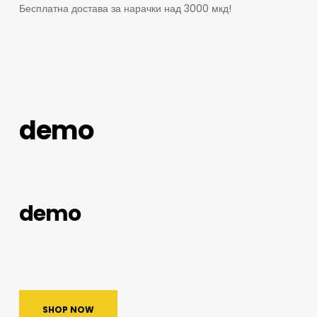
Бесплатна достава за нарачки над 3000 мкд!
demo
demo
SHOP NOW