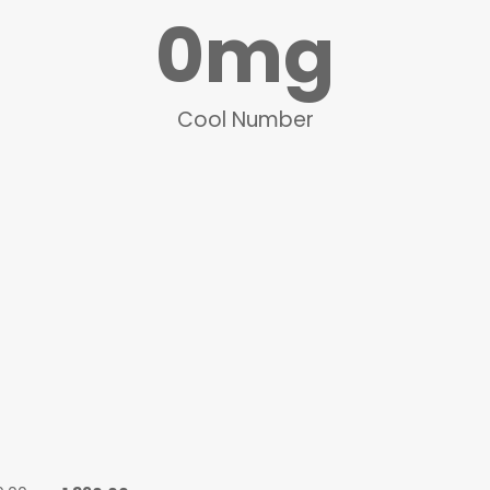
0
mg
Cool Number