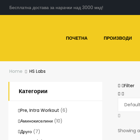
Бесплатна достава за нарачки над 3000 мкд!
ПОЧЕТНА
ПРОИЗВОДИ
Home
HS Labs
Filter
Категории
Pre, Intra Workout
(6)
Аминокиселини
(10)
Showing al
Друго
(7)