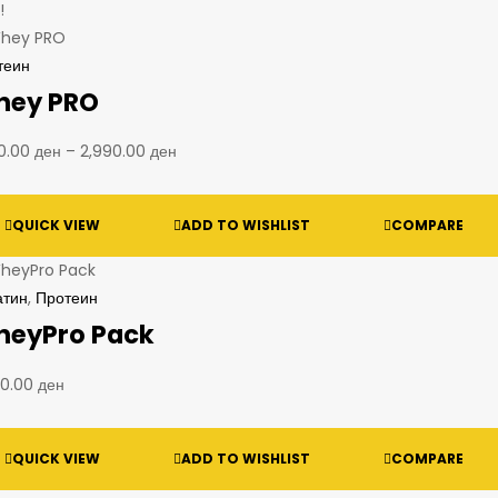
!
теин
hey PRO
90.00
ден
–
2,990.00
ден
QUICK VIEW
ADD TO WISHLIST
COMPARE
атин
,
Протеин
eyPro Pack
70.00
ден
QUICK VIEW
ADD TO WISHLIST
COMPARE