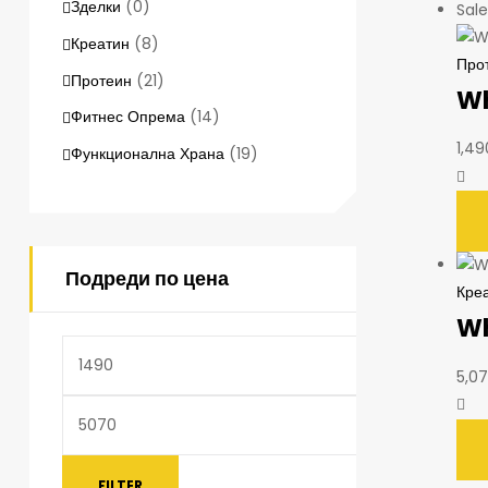
Зделки
(0)
Sale
Креатин
(8)
Про
Протеин
(21)
W
Фитнес Опрема
(14)
1,4
Функционална Храна
(19)
Подреди по цена
Кре
Wh
5,0
FILTER