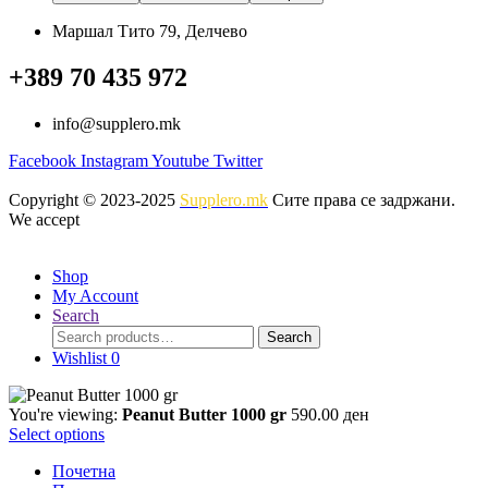
be
chosen
Маршал Тито 79, Делчево
on
the
+389 70 435 972
product
page
info@supplero.mk
Facebook
Instagram
Youtube
Twitter
Copyright © 2023-2025
Supplero.mk
Сите права се задржани.
We accept
Shop
My Account
Search
Search
Search
for:
Wishlist
0
You're viewing:
Peanut Butter 1000 gr
590.00
ден
Select options
Почетна