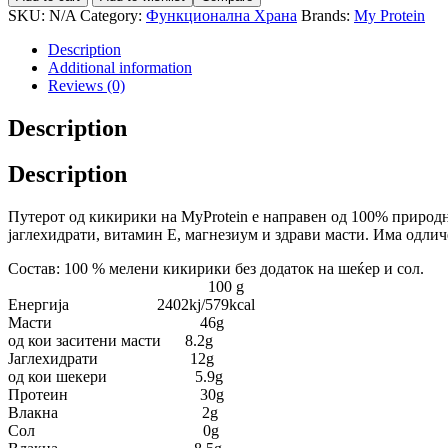
1000
SKU:
N/A
Category:
Функционална Храна
Brands:
My Protein
gr
quantity
Description
Additional information
Reviews (0)
Description
Description
Путерот од кикирики на MyProtein е направен од 100% природн
јаглехидрати, витамин Е, магнезиум и здрави масти. Има одличе
Состав:
100 % мелени кикирики без додаток
на шеќер и сол.
100
g
Енергија 2402kj/579kcal
Масти 46g
oд кои заситени масти 8.2g
Јаглехидрати 12g
oд кои шекери 5.9g
Протеин 30g
Влакна 2g
Сол 0g