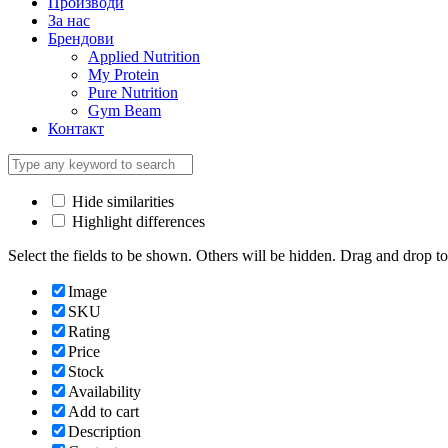
Производи
За нас
Брендови
Applied Nutrition
My Protein
Pure Nutrition
Gym Beam
Контакт
Hide similarities
Highlight differences
Select the fields to be shown. Others will be hidden. Drag and drop to
Image
SKU
Rating
Price
Stock
Availability
Add to cart
Description