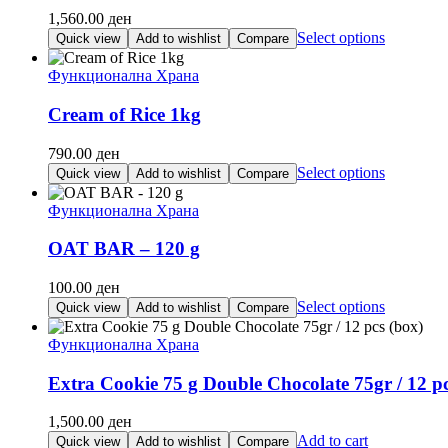
1,560.00
ден
This
Select options
Quick view
Add to wishlist
Compare
product
has
Функционална Храна
multiple
variants.
Cream of Rice 1kg
The
options
790.00
ден
may
This
Select options
Quick view
Add to wishlist
Compare
be
product
chosen
has
Функционална Храна
on
multiple
the
variants.
OAT BAR – 120 g
product
The
page
options
100.00
ден
may
This
Select options
Quick view
Add to wishlist
Compare
be
product
chosen
has
Функционална Храна
on
multiple
the
variants.
Extra Cookie 75 g Double Chocolate 75gr / 12 pc
product
The
page
options
1,500.00
ден
may
Add to cart
Quick view
Add to wishlist
Compare