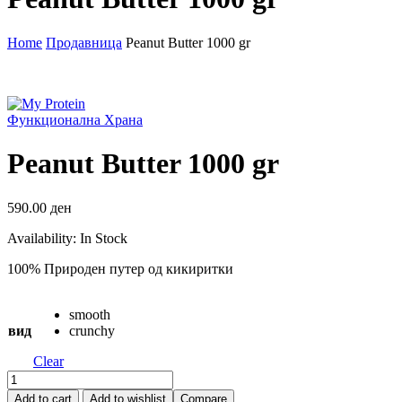
Home
Продавница
Peanut Butter 1000 gr
Функционална Храна
Peanut Butter 1000 gr
590.00
ден
Availability:
In Stock
100% Природен путер од кикиритки
smooth
вид
crunchy
Clear
Peanut
Butter
Add to cart
Add to wishlist
Compare