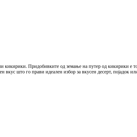
и кикирики. Придобивките од земање на путер од кикирики е то
н вкус што го прави идеален избор за вкусен десерт, појадок ил