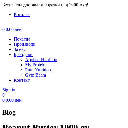
Бесплатна достава за нарачки над 3000 мкд!
Контакт
Menu
0
0.00
ден
Почетна
Производи
За нас
Брендови
Applied Nutrition
My Protein
Pure Nutrition
Gym Beam
Контакт
Sign in
0
0
0.00
ден
Blog
Peanut Butter 1000 gr