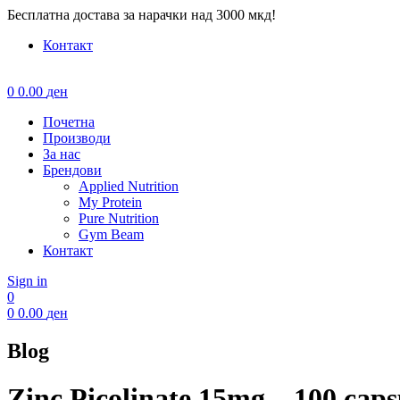
Бесплатна достава за нарачки над 3000 мкд!
Контакт
Menu
0
0.00
ден
Почетна
Производи
За нас
Брендови
Applied Nutrition
My Protein
Pure Nutrition
Gym Beam
Контакт
Sign in
0
0
0.00
ден
Blog
Zinc Picolinate 15mg – 100 caps