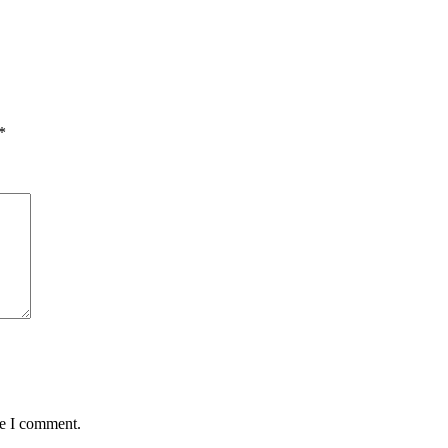
*
me I comment.