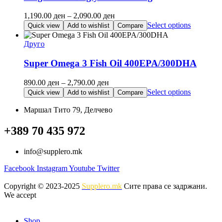
Price
1,190.00
ден
–
2,090.00
ден
range:
This
Select options
Quick view
Add to wishlist
Compare
1,190.00 ден
product
through
has
Друго
2,090.00 ден
multiple
variants.
Super Omega 3 Fish Oil 400EPA/300DHA
The
options
Price
890.00
ден
–
2,790.00
ден
may
range:
This
Select options
Quick view
Add to wishlist
Compare
be
890.00 ден
product
chosen
through
has
Маршал Тито 79, Делчево
on
2,790.00 ден
multiple
the
variants.
+389 70 435 972
product
The
page
options
info@supplero.mk
may
be
Facebook
Instagram
Youtube
Twitter
chosen
on
Copyright © 2023-2025
Supplero.mk
Сите права се задржани.
the
We accept
product
page
Shop