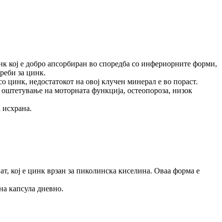
нк кој е добро апсорбиран во споредба со инфериорните форми,
реби за цинк.
о цинк, недостатокот на овој клучен минерал е во пораст.
 оштетување на моторната функција, остеопороза, низок
 исхрана.
, кој е цинк врзан за пиколинска киселина. Оваа форма е
дна капсула дневно.