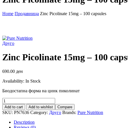
Home
Продавница
Zinc Picolinate 15mg – 100 capsules
Друго
Zinc Picolinate 15mg – 100 caps
690.00
ден
Availability:
In Stock
Биодостапна форма на цинк пиколинат
Zinc
Picolinate
Add to cart
Add to wishlist
Compare
15mg
SKU:
PN7636
Category:
Друго
Brands:
Pure Nutrition
-
100
Description
capsules
Reviews (0)