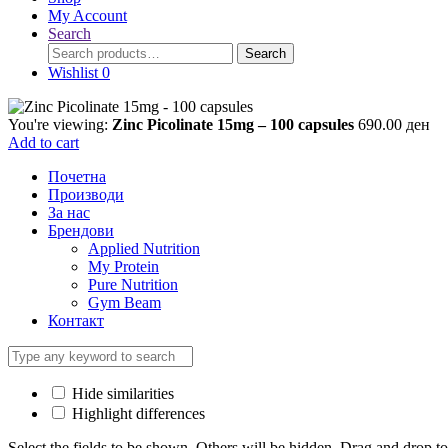
My Account
Search
Search
Search
for:
Wishlist
0
You're viewing:
Zinc Picolinate 15mg – 100 capsules
690.00
ден
Add to cart
Почетна
Производи
За нас
Брендови
Applied Nutrition
My Protein
Pure Nutrition
Gym Beam
Контакт
Hide similarities
Highlight differences
Select the fields to be shown. Others will be hidden. Drag and drop to