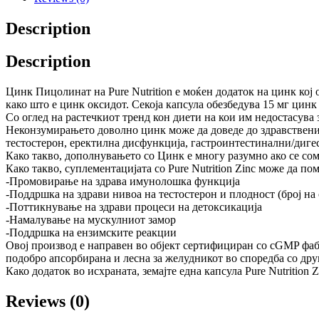
quantity
Description
Description
Цинк Пицолинат на Pure Nutrition е моќен додаток на цинк кој
како што е цинк оксидот. Секоја капсула обезбедува 15 мг цинк
Со оглед на растечкиот тренд кон диети на кои им недостасува
Неконзумирањето доволно цинк може да доведе до здравствени 
тестостерон, еректилна дисфункција, гастроинтестинални/диг
Како такво, дополнувањето со Цинк е многу разумно ако се сом
Како такво, суплементацијата со Pure Nutrition Zinc може да по
-Промовирање на здрава имунолошка функција
-Поддршка на здрави нивоа на тестостерон и плодност (број на
-Поттикнување на здрави процеси на детоксикација
-Намалување на мускулниот замор
-Поддршка на ензимските реакции
Овој производ е направен во објект сертифициран со cGMP фаб
подобро апсорбирана и лесна за желудникот во споредба со др
Како додаток во исхраната, земајте една капсула Pure Nutrition
Reviews (0)