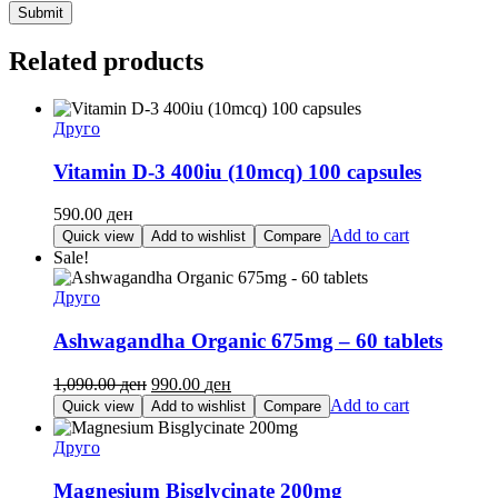
Related products
Друго
Vitamin D-3 400iu (10mcq) 100 capsules
590.00
ден
Add to cart
Quick view
Add to wishlist
Compare
Sale!
Друго
Ashwagandha Organic 675mg – 60 tablets
Original
Current
1,090.00
ден
990.00
ден
price
price
Add to cart
Quick view
Add to wishlist
Compare
was:
is:
1,090.00 ден.
990.00 ден.
Друго
Magnesium Bisglycinate 200mg