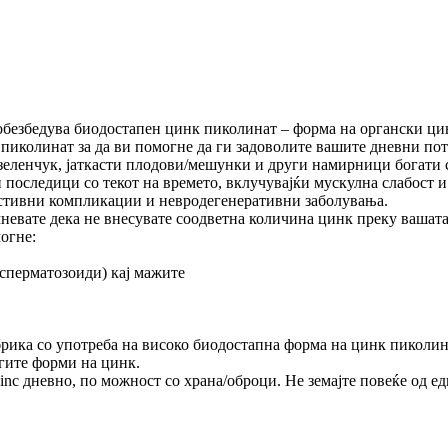
 обезбедува биодостапен цинк пиколинат – форма на органски ци
 пиколинат за да ви помогне да ги задоволите вашите дневни пот
 зеленчук, јаткасти плодови/мешунки и други намирници богати с
последици со текот на времето, вклучувајќи мускулна слабост и
естивни компликации и невродегенеративни заболувања.
невате дека не внесувате соодветна количина цинк преку вашата
могне:
 сперматозоиди) кај мажите
рика со употреба на високо биодостапна форма на цинк пиколинат
угите форми на цинк.
 Zinc дневно, по можност со храна/оброци. Не земајте повеќе од е