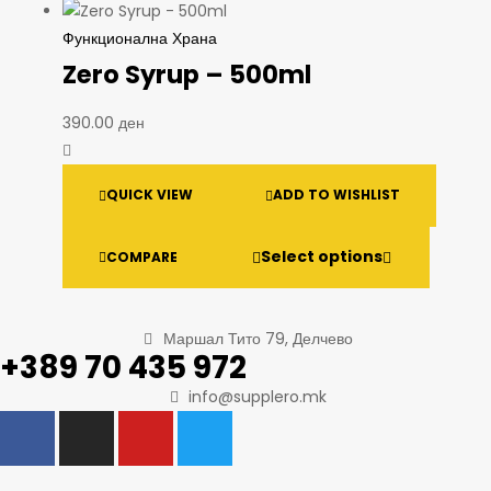
Функционална Храна
Zero Syrup – 500ml
390.00
ден
QUICK VIEW
ADD TO WISHLIST
Select options
COMPARE
Маршал Тито 79, Делчево
+389 70 435 972
info@supplero.mk