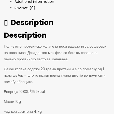
Additional information
Reviews (0)
Description
Description
Полнетото протеинско колаче ја носи вашата игра со десери
на ново ниво. Декадентен мек фил со богато, совршено
печено протеинско тесто за колачиња.
Секое колаче содржи 20 грама протеин и е со помалку од 1
грам шеќер – што го прави врвна ужина што ќе ве држи сити
помеѓу оброците.
Енергија 1083kj/259kcal
Масти 10g
-oд кои заситени 4.7g