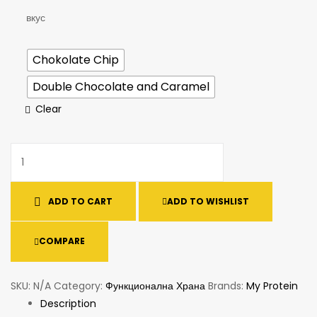
вкус
Chokolate Chip
Double Chocolate and Caramel
Clear
ADD TO CART
ADD TO WISHLIST
COMPARE
SKU:
N/A
Category:
Функционална Храна
Brands:
My Protein
Description