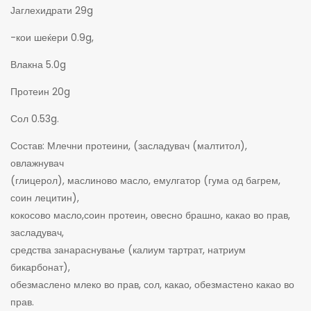
Јаглехидрати 29g
-кои шеќери 0.9g,
Влакна 5.0g
Протеин 20g
Сол 0.53g.
Состав: Млечни протеини, (засладувач (малтитол),
овлажнувач
(глицерол), маслиново масло, емулгатор (гума од багрем,
соин лецитин),
кокосово масло,соин протеин, овесно брашно, какао во прав,
засладувач,
средства занараснување (калиум тартрат, натриум
бикарбонат),
обезмаслено млеко во прав, сол, какао, обезмастено какао во
прав.