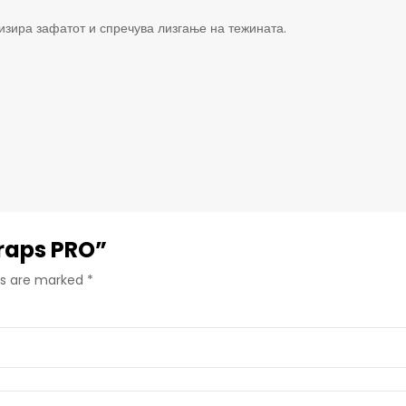
лизира зафатот и спречува лизгање на тежината.
Straps PRO”
lds are marked
*