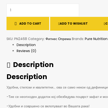
ADD TO CART
ADD TO WISHLIST
C
SKU:
PN2468
Category:
Фитнес Опрема
Brands:
Pure Nutrition
Description
Reviews (0)
Description
Description
Удобни, стилски и квалитетни… ова се само некои од дефиници
-Тие се неопходен додаток кој обезбедува поцврст зафат и мо
-Удобни и совршено се вклопуваат во Вашата рака!