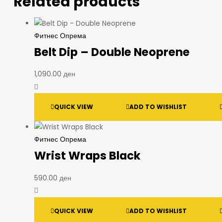
Related products
Фитнес Опрема
Belt Dip – Double Neoprene
1,090.00
ден
QUICK VIEW
ADD TO WISHLIST
Фитнес Опрема
Wrist Wraps Black
590.00
ден
QUICK VIEW
ADD TO WISHLIST