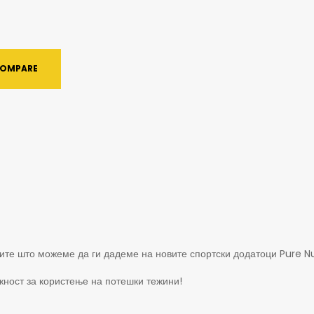
OMPARE
ите што можеме да ги дадеме на новите спортски додатоци Pure Nut
жност за користење на потешки тежини!