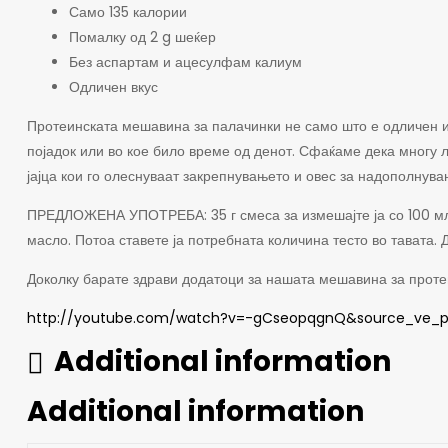
Само 135 калории
Помалку од 2 g шеќер
Без аспартам и ацесулфам калиум
Одличен вкус
Протеинската мешавина за палачинки не само што е одличен изв
појадок или во кое било време од денот. Сфаќаме дека многу л
јајца кои го олеснуваат закрепнувањето и овес за надополнува
ПРЕДЛОЖЕНА УПОТРЕБА: 35 г смеса за измешајте ја со 100 мл м
масло. Потоа ставете ја потребната количина тесто во тавата.
Доколку барате здрави додатоци за нашата мешавина за протеин
http://youtube.com/watch?v=-gCseopqgnQ&source_ve_pa
Additional information
Additional information