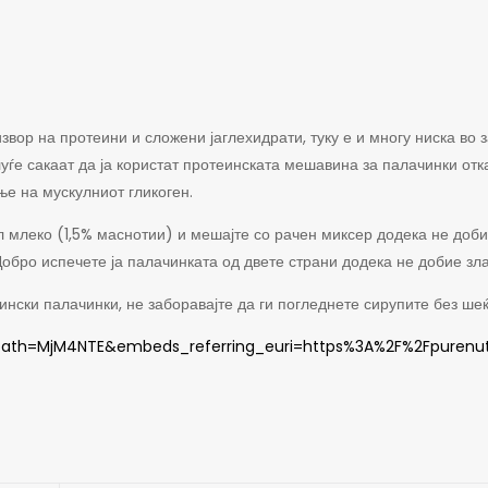
ор на протеини и сложени јаглехидрати, туку е и многу ниска во з
уѓе сакаат да ја користат протеинската мешавина за палачинки отк
ње на мускулниот гликоген.
леко (1,5% маснотии) и мешајте со рачен миксер додека не добиете
 Добро испечете ја палачинката од двете страни додека не добие з
ски палачинки, не заборавајте да ги погледнете сирупите без шеќе
th=MjM4NTE&embeds_referring_euri=https%3A%2F%2Fpurenut