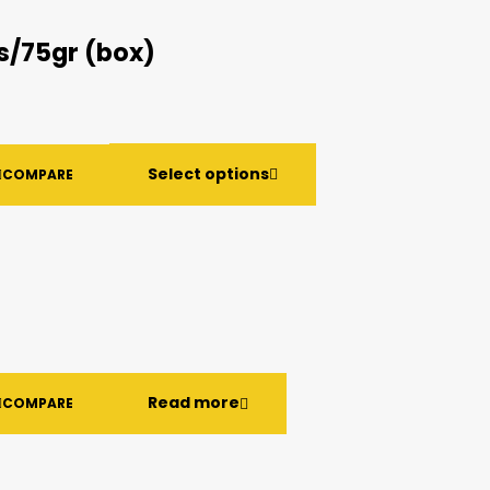
s/75gr (box)
Select options
COMPARE
Read more
COMPARE