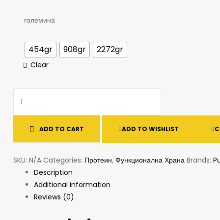
големина
454gr
908gr
2272gr
Clear
ADD TO CART
ADD TO WISHLIST
C
SKU:
N/A
Categories:
Протеин
,
Функционална Храна
Brands:
Pu
Description
Additional information
Reviews (0)