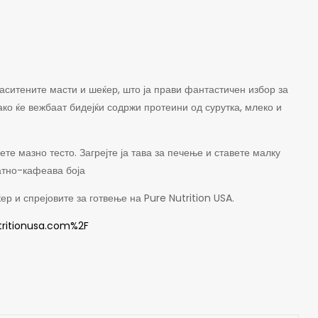
аситените масти и шеќер, што ја прави фантастичен избор за
ако ќе вежбаат бидејќи содржи протеини од сурутка, млеко и
 мазно тесто. Загрејте ја тава за печење и ставете малку
латно-кафеава боја
р и спрејовите за готвење на Pure Nutrition USA.
ritionusa.com%2F