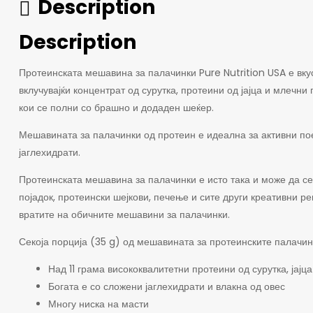
Description
Description
Протеинската мешавина за палачинки Pure Nutrition USA е вку
вклучувајќи концентрат од сурутка, протеини од јајца и млеч
кои се полни со брашно и додаден шеќер.
Мешавината за палачинки од протеин е идеална за активни пое
јаглехидрати.
Протеинската мешавина за палачинки е исто така и може да се 
појадок, протеински шејкови, печење и сите други креативни р
вратите на обичните мешавини за палачинки.
Секоја порција (35 g) од мешавината за протеинските палачинк
Над 11 грама висококвалитетни протеини од сурутка, јајц
Богата е со сложени јаглехидрати и влакна од овес
Многу ниска на масти