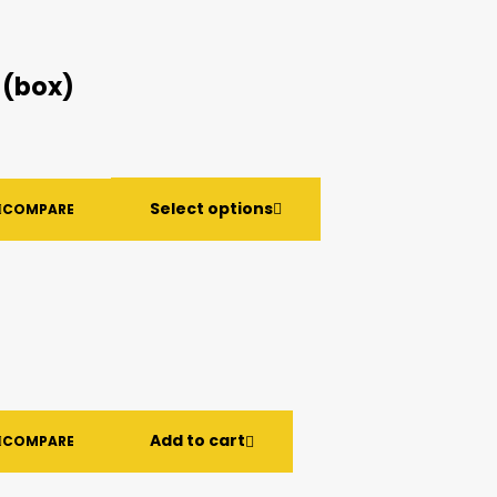
 (box)
Select options
COMPARE
Add to cart
COMPARE