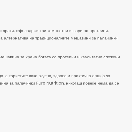
идрати, која содржи три комплетни извори на протеини,
рава алтернатива на традиционалните мешавини за палачинки
 мешавина за храна богата со протеини и квалитетни сложени
ја користите како вкусна, здрава и практична опција за
вина за палачинки Pure Nutrition, никогаш повеќе нема да се