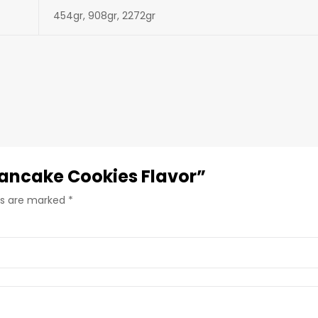
454gr, 908gr, 2272gr
 Pancake Cookies Flavor”
lds are marked
*