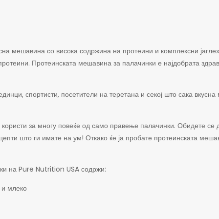
сна мешавина со висока содржина на протеини и комплексни јаглех
ни протеини. Протеинската мешавина за палачинки е најдобрата зд
динци, спортисти, посетители на теретана и секој што сака вкусна
користи за многу повеќе од само правење палачинки. Обидете се да 
ецепти што ги имате на ум! Откако ќе ја пробате протеинската меша
и на Pure Nutrition USA содржи:
а и млеко