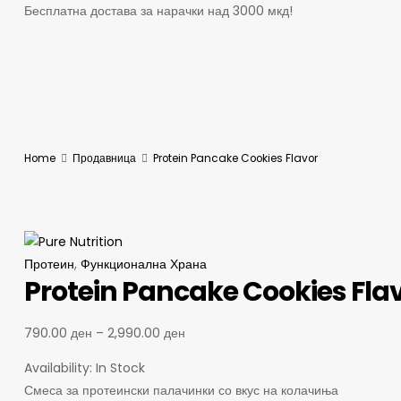
Бесплатна достава за нарачки над 3000 мкд!
Home
Продавница
Protein Pancake Cookies Flavor
Протеин
,
Функционална Храна
Protein Pancake Cookies Fla
790.00
ден
–
2,990.00
ден
Availability:
In Stock
Смеса за протеински палачинки со вкус на колачиња