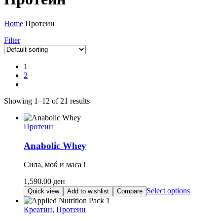
Home
Протеин
Filter
1
2
Showing 1–12 of 21 results
Протеин
Anabolic Whey
Сила, моќ и маса !
1,590.00
ден
This
Select options
Quick view
Add to wishlist
Compare
product
has
Креатин
,
Протеин
multiple