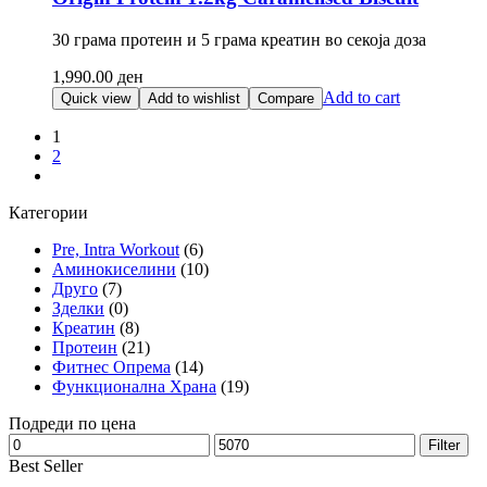
The
options
30 грама протеин и 5 грама креатин во секоја доза
may
be
1,990.00
ден
chosen
Add to cart
Quick view
Add to wishlist
Compare
on
the
1
product
2
page
Категории
Pre, Intra Workout
(6)
Аминокиселини
(10)
Друго
(7)
Зделки
(0)
Креатин
(8)
Протеин
(21)
Фитнес Опрема
(14)
Функционална Храна
(19)
Подреди по цена
Min
Max
Filter
price
price
Best Seller