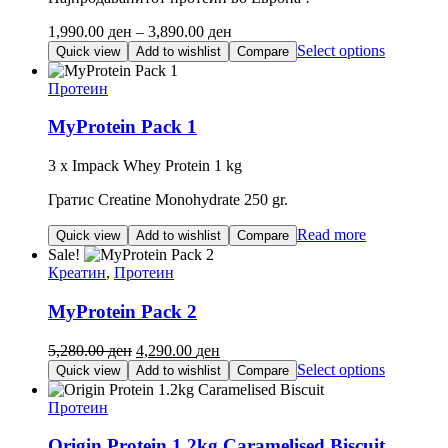
may
be
Price
1,990.00
ден
–
3,890.00
ден
chosen
range:
This
Select options
Quick view
Add to wishlist
Compare
on
1,990.00 ден
product
the
through
has
Протеин
product
3,890.00 ден
multiple
page
variants.
MyProtein Pack 1
The
options
3 x Impack Whey Protein 1 kg
may
be
Гратис Creatine Monohydrate 250 gr.
chosen
on
Read more
Quick view
Add to wishlist
Compare
the
Sale!
product
Креатин
,
Протеин
page
MyProtein Pack 2
Original
Current
5,280.00
ден
4,290.00
ден
price
price
This
Select options
Quick view
Add to wishlist
Compare
was:
is:
product
5,280.00 ден.
4,290.00 ден.
has
Протеин
multiple
variants.
Origin Protein 1.2kg Caramelised Biscuit