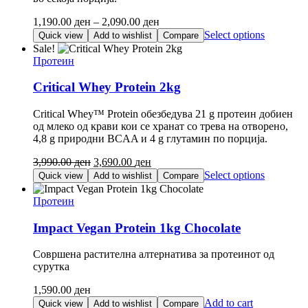
Price
1,190.00
ден
–
2,090.00
ден
range:
This
Select options
Quick view
Add to wishlist
Compare
1,190.00 ден
product
Sale!
through
has
Протеин
2,090.00 ден
multiple
variants.
Critical Whey Protein 2kg
The
options
Critical Whey™ Protein обезбедува 21 g протеин добиен
may
од млеко од крави кои се хранат со трева на отворено,
be
4,8 g природни BCAA и 4 g глутамин по порција.
chosen
on
Original
Current
3,990.00
ден
3,690.00
ден
the
price
price
This
Select options
Quick view
Add to wishlist
Compare
product
was:
is:
product
page
3,990.00 ден.
3,690.00 ден.
has
Протеин
multiple
variants.
Impact Vegan Protein 1kg Chocolate
The
options
Совршена растителна алтернатива за протеинот од
may
сурутка
be
chosen
1,590.00
ден
on
Add to cart
Quick view
Add to wishlist
Compare