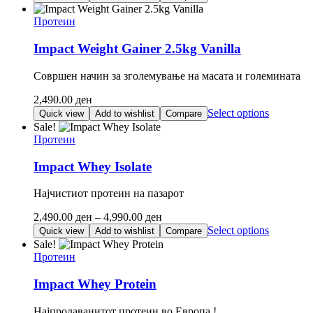
the
product
Протеин
page
Impact Weight Gainer 2.5kg Vanilla
Совршен начин за зголемување на масата и големината
2,490.00
ден
This
Select options
Quick view
Add to wishlist
Compare
product
Sale!
has
Протеин
multiple
variants.
Impact Whey Isolate
The
options
Најчистиот протеин на пазарот
may
be
Price
2,490.00
ден
–
4,990.00
ден
chosen
range:
This
Select options
Quick view
Add to wishlist
Compare
on
2,490.00 ден
product
Sale!
the
through
has
Протеин
product
4,990.00 ден
multiple
page
variants.
Impact Whey Protein
The
options
Најпродаванитот протеин во Европа !