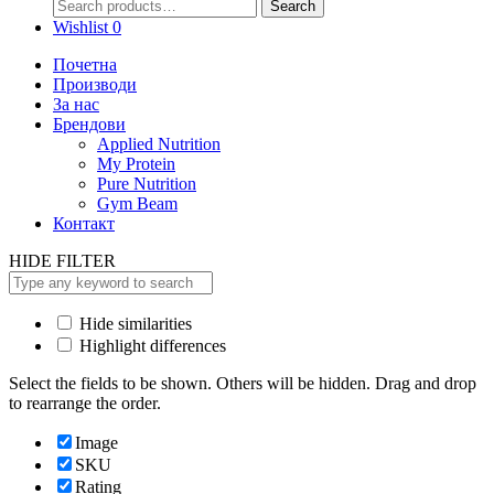
Search
Search
for:
Wishlist
0
Почетна
Производи
За нас
Брендови
Applied Nutrition
My Protein
Pure Nutrition
Gym Beam
Контакт
HIDE FILTER
Hide similarities
Highlight differences
Select the fields to be shown. Others will be hidden. Drag and drop
to rearrange the order.
Image
SKU
Rating