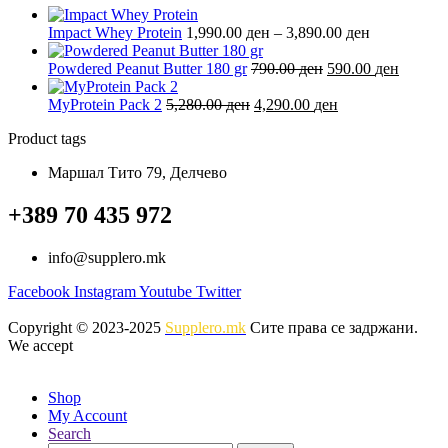
Price
Impact Whey Protein
1,990.00
ден
–
3,890.00
ден
range:
Original
1,990.00 де
Current
Powdered Peanut Butter 180 gr
790.00
ден
590.00
ден
price
through
price
Original
was:
Current
3,890.00 де
is:
MyProtein Pack 2
5,280.00
ден
4,290.00
ден
price
790.00 ден.
price
590.00 
Product tags
was:
is:
5,280.00 ден.
4,290.00 ден.
Маршал Тито 79, Делчево
+389 70 435 972
info@supplero.mk
Facebook
Instagram
Youtube
Twitter
Copyright © 2023-2025
Supplero.mk
Сите права се задржани.
We accept
Shop
My Account
Search