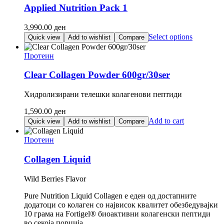
variants.
Applied Nutrition Pack 1
The
options
3,990.00
ден
may
This
Select options
Quick view
Add to wishlist
Compare
be
product
chosen
has
Протеин
on
multiple
the
variants.
Clear Collagen Powder 600gr/30ser
product
The
page
options
Хидролизирани телешки колагенови пептиди
may
be
1,590.00
ден
chosen
Add to cart
Quick view
Add to wishlist
Compare
on
the
Протеин
product
page
Collagen Liquid
Wild Berries Flavor
Pure Nutrition Liquid Collagen е еден од достапните
додатоци со колаген со највисок квалитет обезбедувајки
10 грама на Fortigel® биоактивни колагенски пептиди
во секоја порција.