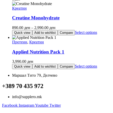
on
5,280.00 ден.
4,290.00 ден.
has
the
multiple
Креатин
product
variants.
page
The
Creatine Monohydrate
options
may
Price
890.00
ден
–
2,990.00
ден
be
range:
This
Select options
Quick view
Add to wishlist
Compare
chosen
890.00 ден
product
on
through
has
Протеин
,
Креатин
the
2,990.00 ден
multiple
product
variants.
Applied Nutrition Pack 1
page
The
options
3,990.00
ден
may
This
Select options
Quick view
Add to wishlist
Compare
be
product
chosen
has
Маршал Тито 79, Делчево
on
multiple
the
variants.
+389 70 435 972
product
The
page
options
info@supplero.mk
may
be
Facebook
Instagram
Youtube
Twitter
chosen
on