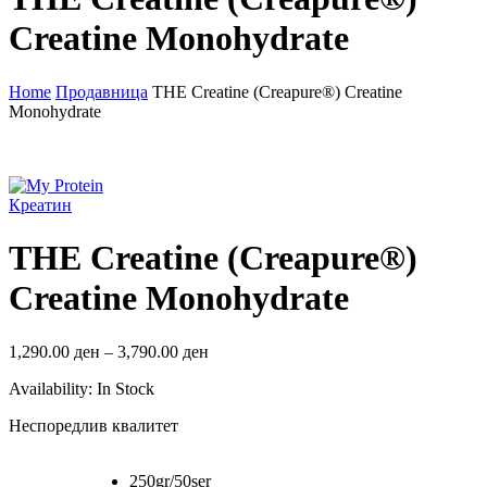
Creatine Monohydrate
Home
Продавница
THE Creatine (Creapure®) Creatine
Monohydrate
Креатин
THE Creatine (Creapure®)
Creatine Monohydrate
Price
1,290.00
ден
–
3,790.00
ден
range:
Availability:
In Stock
1,290.00 ден
through
Неспоредлив квалитет
3,790.00 ден
250gr/50ser