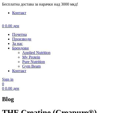
Бесплатна достава за нарачки над 3000 мкд!
Контакт
Menu
0
0.00
ден
Почетна
Производи
За нас
Брендови
Applied Nutrition
My Protein
Pure Nutrition
Gym Beam
Контакт
Sign in
0
0
0.00
ден
Blog
THE Creatine (Creapure®)