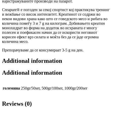
најистражуваните производи на пазарот.
Creapure® е погоден за секој спортист кој практикува тренинг
и вежбање со висок интензитет. Креатинот се содржи во
некои видови храна како што се говедското месо и рибата во
количина помеѓу 3 и 7 g на килограм. Добивањето креатин
монохидрат во форма на додаток во исхраната е многу
полесен и поефикасен начин да се искористи неговиот
корисен ефект врз силата и моќта без да се јаде огромна
количина месо.
Препорачуваме да се консумираат 3-5 g на ден.
Additional information
Additional information
големина
250gr/50ser, 500gr/100ser, 1000gr/200ser
Reviews (0)