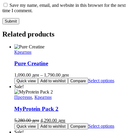
Save my name, email, and website in this browser for the next
time I comment.
Related products
Креатин
Pure Creatine
Price
1,090.00
ден
–
1,790.00
ден
range:
This
Select options
Quick view
Add to wishlist
Compare
1,090.00 ден
product
Sale!
through
has
1,790.00 ден
multiple
Протеин
,
Креатин
variants.
The
MyProtein Pack 2
options
may
Original
Current
5,280.00
ден
4,290.00
ден
be
price
price
This
Select options
Quick view
Add to wishlist
Compare
chosen
was:
is:
product
Sale!