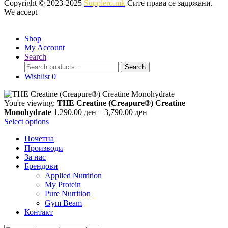
Copyright © 2023-2025
Supplero.mk
Сите права се задржани.
the
We accept
product
page
Shop
My Account
Search
Search
Search
for:
Wishlist
0
You're viewing:
THE Creatine (Creapure®) Creatine
Price
Monohydrate
1,290.00
ден
–
3,790.00
ден
range:
Select options
1,290.00 ден
Почетна
through
Производи
3,790.00 ден
За нас
Брендови
Applied Nutrition
My Protein
Pure Nutrition
Gym Beam
Контакт