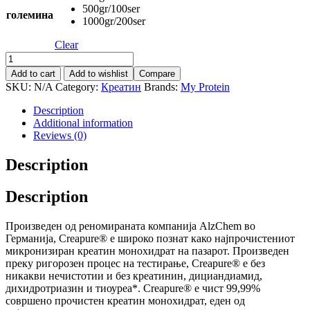
500gr/100ser
големина
1000gr/200ser
Clear
THE
Creatine
Add to cart
Add to wishlist
Compare
(Creapure®)
SKU:
N/A
Category:
Креатин
Brands:
My Protein
Creatine
Monohydrate
Description
quantity
Additional information
Reviews (0)
Description
Description
Произведен од реномираната компанија AlzChem во
Германија, Creapure® е широко познат како најпрочистениот
микронизиран креатин монохидрат на пазарот. Произведен
преку ригорозен процес на тестирање, Creapure® е без
никакви нечистотии и без креатинин, дициандиамид,
дихидротриазин и тиоуреа*. Creapure® е чист 99,99%
совршено прочистен креатин монохидрат, еден од