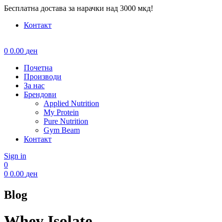
Бесплатна достава за нарачки над 3000 мкд!
Контакт
Menu
0
0.00
ден
Почетна
Производи
За нас
Брендови
Applied Nutrition
My Protein
Pure Nutrition
Gym Beam
Контакт
Sign in
0
0
0.00
ден
Blog
Whey Isolate