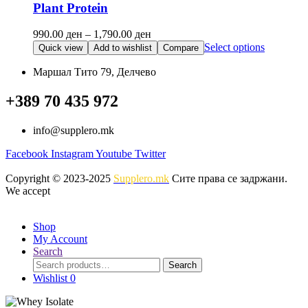
The
Plant Protein
page
options
may
Price
990.00
ден
–
1,790.00
ден
be
range:
This
Select options
Quick view
Add to wishlist
Compare
chosen
990.00 ден
product
on
through
has
Маршал Тито 79, Делчево
the
1,790.00 ден
multiple
product
variants.
+389 70 435 972
page
The
options
info@supplero.mk
may
be
Facebook
Instagram
Youtube
Twitter
chosen
on
Copyright © 2023-2025
Supplero.mk
Сите права се задржани.
the
We accept
product
page
Shop
My Account
Search
Search
Search
for:
Wishlist
0