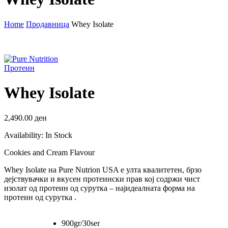
Home
Продавница
Whey Isolate
Протеин
Whey Isolate
2,490.00
ден
Availability:
In Stock
Cookies and Cream Flavour
Whey Isolate на Pure Nutrion USA е улта квалитетен, брзо
дејствувачки и вкусен протеински прав кој содржи чист
изолат од протеин од сурутка – најидеалната форма на
протеин од сурутка .
900gr/30ser