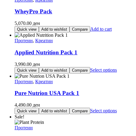
WheyPro Pack
5,070.00
ден
Add to cart
Quick view
Add to wishlist
Compare
Протеин
,
Креатин
Applied Nutrition Pack 1
3,990.00
ден
This
Select options
Quick view
Add to wishlist
Compare
product
has
Протеин
,
Креатин
multiple
variants.
Pure Nutrion USA Pack 1
The
options
4,490.00
ден
may
This
Select options
Quick view
Add to wishlist
Compare
be
product
Sale!
chosen
has
on
multiple
Протеин
the
variants.
product