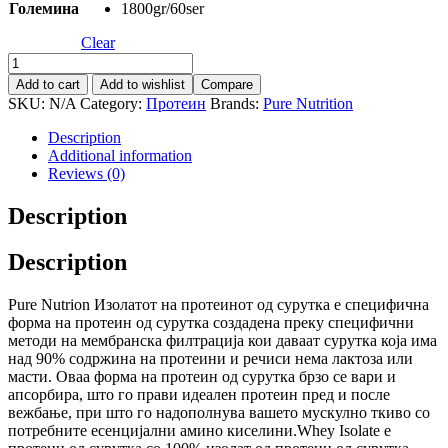
Големина
1800gr/60ser
Clear
Whey
Isolate
Add to cart
Add to wishlist
Compare
quantity
SKU:
N/A
Category:
Протеин
Brands:
Pure Nutrition
Description
Additional information
Reviews (0)
Description
Description
Pure Nutrion Изолатот на протеинот од сурутка е специфична
форма на протеин од сурутка создадена преку специфични
методи на мембранска филтрација кои даваат сурутка која има
над 90% содржина на протеини и речиси нема лактоза или
масти. Оваа форма на протеин од сурутка брзо се вари и
апсорбира, што го прави идеален протеин пред и после
вежбање, при што го надополнува вашето мускулно ткиво со
потребните есенцијални амино киселини.Whey Isolate е