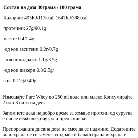
Состав на доза 30грама / 100 грама
Калории: 495КЈ/117kcal, 1647КЈ/388kcal
протеини: 27g/90.1g
масти: 0.4/1.4g
-од кои заситени 0.2г/0.7g
јагленихидрати: 1.1g/3.5g
-од кои шекери 0.8/2.5g/
сол: 0.15g/0.49g
Измешајте Pure Whey во 250 ml вода или млеко.Консумирајте
2 или 3 пати на ден.
Запомнете дека најдобро време за земање протеин од сурутка
е после вежбање, наутро и пред спиење.
Препорачаната дневна доза не смее да се надмине. Додатоците
во исхрана не се замена за здрава и балансирана исхрана и