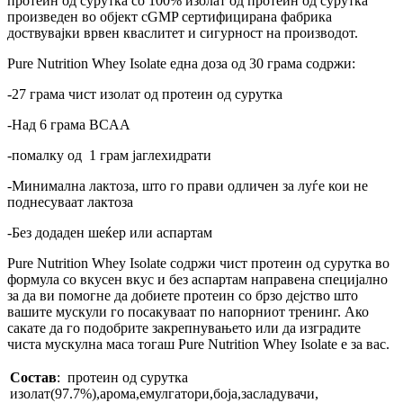
протеин од сурутка со 100% изолат од протеин од сурутка
произведен во објект cGMP сертифицирана фабрика
доствувајки врвен кваслитет и сигурност на производот.
Pure Nutrition Whey Isolate една доза од 30 грама содржи:
-27 грама чист изолат од протеин од сурутка
-Над 6 грама BCAA
-помалку од 1 грам јаглехидрати
-Минимална лактоза, што го прави одличен за луѓе кои не
поднесуваат лактоза
-Без додаден шеќер или аспартам
Pure Nutrition Whey Isolate содржи чист протеин од сурутка во
формула со вкусен вкус и без аспартам направена специјално
за да ви помогне да добиете протеин со брзо дејство што
вашите мускули го посакуваат по напорниот тренинг. Ако
сакате да го подобрите закрепнувањето или да изградите
чиста мускулна маса тогаш Pure Nutrition Whey Isolate е за вас.
Состав
: протеин од сурутка
изолат(97.7%),арома,емулгатори,боја,засладувачи,