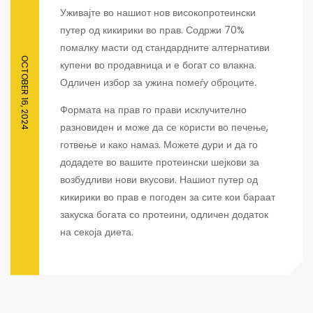
Уживајте во нашиот нов високопротеински
путер од кикирики во прав. Содржи 70%
помалку масти од стандардните алтернативи
OCTOBER 16, 2024
купени во продавница и е богат со влакна.
Одличен избор за ужина помеѓу оброците.
Формата на прав го прави исклучително
разновиден и може да се користи во печење,
готвење и како намаз. Можете дури и да го
додадете во вашите протеински шејкови за
возбудливи нови вкусови. Нашиот путер од
кикирики во прав е погоден за сите кои бараат
закуска богата со протеини, одличен додаток
на секоја диета.