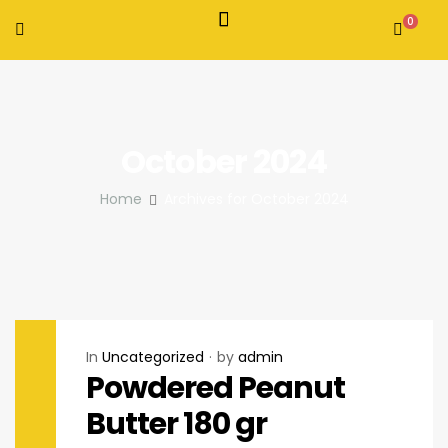
0
October 2024
Home
Archives for October 2024
In
Uncategorized
by
admin
Powdered Peanut
Butter 180 gr